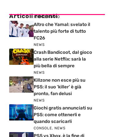
Articoli recenti
PRIMO PIANO
Altro che Yamal: svelato il
talento più forte di tutto
FC26
NEWS
Crash Bandicoot, dal gioco
alla serie Netflix: sarà la
più bella di sempre
NEWS
Killzone non esce più su
PS5: il suo ‘killer’ è già
pronto, fan delusi
NEWS
Giochi gratis annunciati su
PS5: come ottenerli e
quando scaricarli
CONSOLE
,
NEWS
PS5 vs Xbox, è la fine di