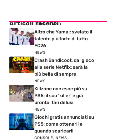
Articoli recenti
PRIMO PIANO
Altro che Yamal: svelato il
talento più forte di tutto
FC26
NEWS
Crash Bandicoot, dal gioco
alla serie Netflix: sarà la
più bella di sempre
NEWS
Killzone non esce più su
PS5: il suo ‘killer’ è già
pronto, fan delusi
NEWS
Giochi gratis annunciati su
PS5: come ottenerli e
quando scaricarli
CONSOLE
,
NEWS