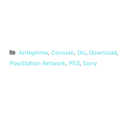
Categorie
Anteprime
,
Console
,
Dlc
,
Download
,
PlayStation Network
,
PS3
,
Sony