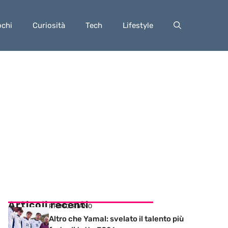
ochi
Curiosità
Tech
Lifestyle
Articoli recenti
PRIMO PIANO
Altro che Yamal: svelato il talento più