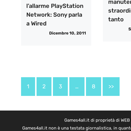
manute
l’allarme PlayStation
straordi
Network: Sony parla
tanto
a Wired
S
Dicembre 10, 2011
1
2
3
…
8
>>
Games4all.it di proprietà di WEB
Games4all.it non è una testata giornalistica, in quan