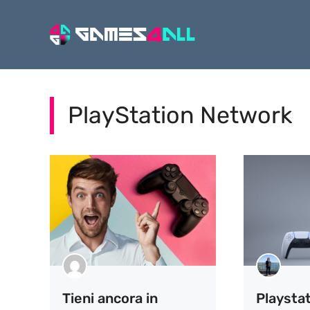
Vai
al
contenuto
PlayStation Network
Tieni ancora in
Playsta