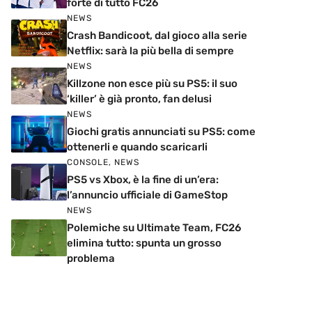
forte di tutto FC26
NEWS
Crash Bandicoot, dal gioco alla serie
Netflix: sarà la più bella di sempre
NEWS
Killzone non esce più su PS5: il suo
‘killer’ è già pronto, fan delusi
NEWS
Giochi gratis annunciati su PS5: come
ottenerli e quando scaricarli
CONSOLE
,
NEWS
PS5 vs Xbox, è la fine di un’era:
l’annuncio ufficiale di GameStop
NEWS
Polemiche su Ultimate Team, FC26
elimina tutto: spunta un grosso
problema