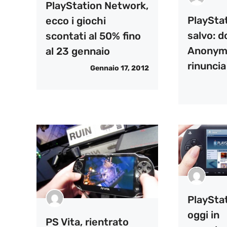
PlayStation Network,
PlaySta
ecco i giochi
salvo: 
scontati al 50% fino
Anonym
al 23 gennaio
rinunci
Gennaio 17, 2012
PlaySta
oggi in
PS Vita, rientrato