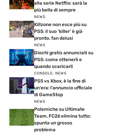
alla serie Netflix: sarà la
più bella di sempre
NEWS
Killzone non esce più su
PS5: il suo ‘killer’ è già
pronto, fan delusi
NEWS
Giochi gratis annunciati su
PS5: come ottenerli e
quando scaricarli
CONSOLE
,
NEWS
PS5 vs Xbox, è la fine di
un’era: l’annuncio ufficiale
di GameStop
NEWS
Polemiche su Ultimate
Team, FC26 elimina tutto:
spunta un grosso
problema