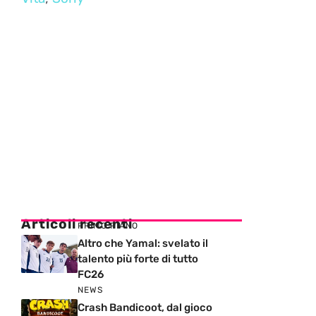
Articoli recenti
PRIMO PIANO
Altro che Yamal: svelato il
talento più forte di tutto
FC26
NEWS
Crash Bandicoot, dal gioco