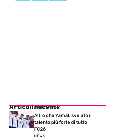
Articoli recenti
PRIMO PIANO
Altro che Yamal: svelato il
talento più forte di tutto
FC26
NEWS