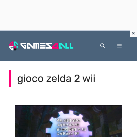
Vai
al
Menu
contenuto
gioco zelda 2 wii