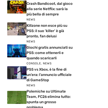
Crash Bandicoot, dal gioco
alla serie Netflix: sarà la
più bella di sempre
NEWS
Killzone non esce più su
PS5: il suo ‘killer’ è già
pronto, fan delusi
NEWS
Giochi gratis annunciati su
PS5: come ottenerli e
quando scaricarli
CONSOLE
,
NEWS
PS5 vs Xbox, è la fine di
un’era: l’annuncio ufficiale
di GameStop
NEWS
Polemiche su Ultimate
Team, FC26 elimina tutto:
spunta un grosso
problema