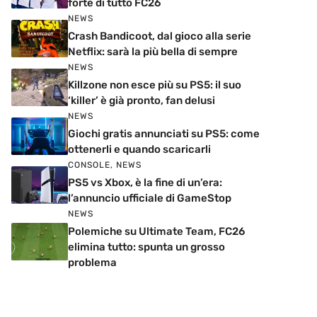
forte di tutto FC26
NEWS
Crash Bandicoot, dal gioco alla serie
Netflix: sarà la più bella di sempre
NEWS
Killzone non esce più su PS5: il suo
‘killer’ è già pronto, fan delusi
NEWS
Giochi gratis annunciati su PS5: come
ottenerli e quando scaricarli
CONSOLE
,
NEWS
PS5 vs Xbox, è la fine di un’era:
l’annuncio ufficiale di GameStop
NEWS
Polemiche su Ultimate Team, FC26
elimina tutto: spunta un grosso
problema