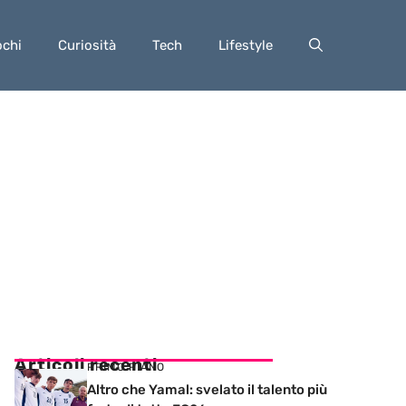
ochi
Curiosità
Tech
Lifestyle
Articoli recenti
PRIMO PIANO
Altro che Yamal: svelato il talento più