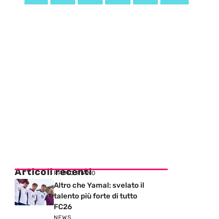
Articoli recenti
PRIMO PIANO
Altro che Yamal: svelato il
talento più forte di tutto
FC26
NEWS