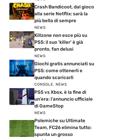
Crash Bandicoot, dal gioco
alla serie Netflix: sarà la
più bella di sempre
NEWS
Killzone non esce più su
PS5: il suo ‘killer’ è già
pronto, fan delusi
NEWS
Giochi gratis annunciati su
PS5: come ottenerli e
quando scaricarli
CONSOLE
,
NEWS
PS5 vs Xbox, è la fine di
un’era: l’annuncio ufficiale
di GameStop
NEWS
Polemiche su Ultimate
Team, FC26 elimina tutto:
spunta un grosso