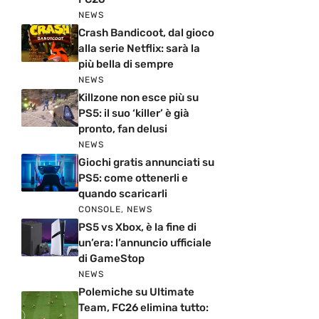
NEWS
Crash Bandicoot, dal gioco
alla serie Netflix: sarà la
più bella di sempre
NEWS
Killzone non esce più su
PS5: il suo ‘killer’ è già
pronto, fan delusi
NEWS
Giochi gratis annunciati su
PS5: come ottenerli e
quando scaricarli
CONSOLE
,
NEWS
PS5 vs Xbox, è la fine di
un’era: l’annuncio ufficiale
di GameStop
NEWS
Polemiche su Ultimate
Team, FC26 elimina tutto: