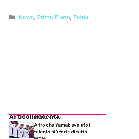
Categorie
News
,
Primo Piano
,
Zelda
Articoli recenti
PRIMO PIANO
Altro che Yamal: svelato il
talento più forte di tutto
FC26