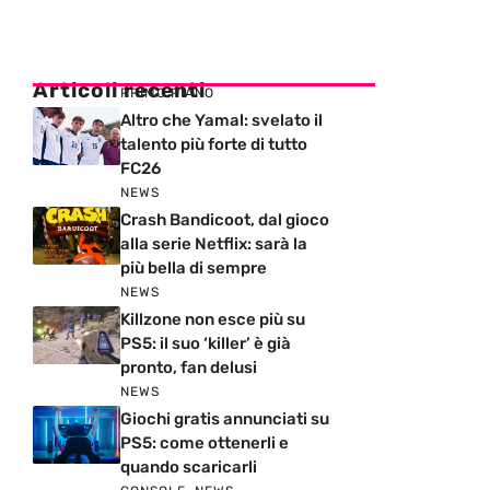
Articoli recenti
PRIMO PIANO
Altro che Yamal: svelato il
talento più forte di tutto
FC26
NEWS
Crash Bandicoot, dal gioco
alla serie Netflix: sarà la
più bella di sempre
NEWS
Killzone non esce più su
PS5: il suo ‘killer’ è già
pronto, fan delusi
NEWS
Giochi gratis annunciati su
PS5: come ottenerli e
quando scaricarli