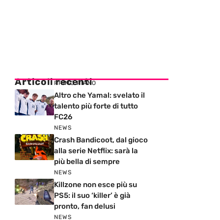
Articoli recenti
PRIMO PIANO
Altro che Yamal: svelato il
talento più forte di tutto
FC26
NEWS
Crash Bandicoot, dal gioco
alla serie Netflix: sarà la
più bella di sempre
NEWS
Killzone non esce più su
PS5: il suo ‘killer’ è già
pronto, fan delusi
NEWS