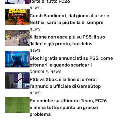
forte di tutto FC26
NEWS
Crash Bandicoot, dal gioco alla serie
Netflix: sarà la più bella di sempre
NEWS
Killzone non esce più su PS5: il suo
‘killer’ è già pronto, fan delusi
NEWS
Giochi gratis annunciati su PS5: come
ottenerli e quando scaricarli
CONSOLE
,
NEWS
PS5 vs Xbox, è la fine di un’era:
l’annuncio ufficiale di GameStop
NEWS
Polemiche su Ultimate Team, FC26
elimina tutto: spunta un grosso
problema