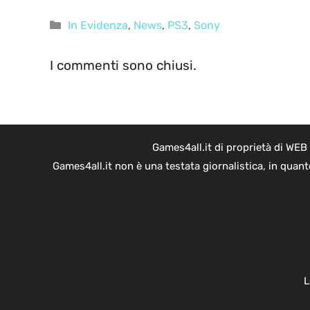
Categorie
In Evidenza
,
News
,
PS3
,
Sony
I commenti sono chiusi.
Games4all.it di proprietà di WEB
Games4all.it non è una testata giornalistica, in quan
L