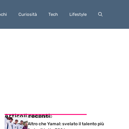
ochi
Curiosità
Tech
Lifestyle
Articoli recenti
PRIMO PIANO
Altro che Yamal: svelato il talento più