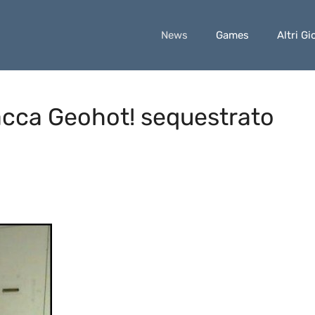
News
Games
Altri Gi
acca Geohot! sequestrato