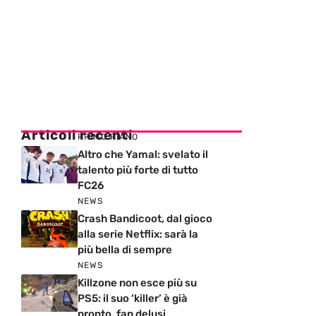
Articoli recenti
PRIMO PIANO
Altro che Yamal: svelato il
talento più forte di tutto
FC26
NEWS
Crash Bandicoot, dal gioco
alla serie Netflix: sarà la
più bella di sempre
NEWS
Killzone non esce più su
PS5: il suo ‘killer’ è già
pronto, fan delusi