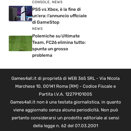
CONSOLE
,
NEWS
PS5 vs Xbox, è la fine di
un’era: l’annuncio ufficiale
di GameStop
NEWS
Polemiche su Ultimate
Team, FC26 elimina tutto:
spunta un grosso
problema
Games4all.it di proprietà di WEB 365 SRL - Via Nicola
Marchese 10, 00141 Roma (RM) - Codice Fiscale e
Partita I.V.A. 12279101005
Games4all.it non è una testata giornalistica, in quanto
viene aggiornato senza alcuna periodicità. Non può
pertanto considerarsi un prodotto editoriale ai sensi
della legge n. 62 del 07.03.2001