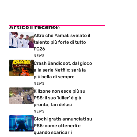
Articoli recenti
PRIMO PIANO
Altro che Yamal: svelato il
talento più forte di tutto
FC26
NEWS
Crash Bandicoot, dal gioco
alla serie Netflix: sarà la
più bella di sempre
NEWS
Killzone non esce più su
PS5: il suo ‘killer’ è già
pronto, fan delusi
NEWS
Giochi gratis annunciati su
PS5: come ottenerli e
quando scaricarli