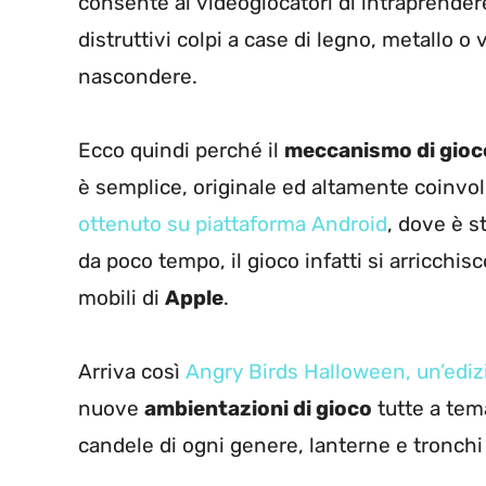
consente ai videogiocatori di intraprende
distruttivi colpi a case di legno, metallo o
nascondere.
Ecco quindi perché il
meccanismo di gioc
è semplice, originale ed altamente coinvo
ottenuto su piattaforma Android
, dove è s
da poco tempo, il gioco infatti si arricchis
mobili di
Apple
.
Arriva così
Angry Birds Halloween, un’edizi
nuove
ambientazioni di gioco
tutte a tem
candele di ogni genere, lanterne e tronchi d