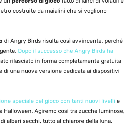
re un
percorso di gioco
fatto di lanci di volatili e
 vetro costruite da maialini che si vogliono
o
di Angry Birds risulta così avvincente, perché
lgente.
Dopo il successo che Angry Birds ha
tato rilasciato in forma completamente gratuita
ce di una nuova versione dedicata ai dispositivi
one speciale del gioco con tanti nuovi livelli
e
a Halloween. Agiremo così tra zucche luminose,
i alberi secchi, tutto al chiarore della luna.