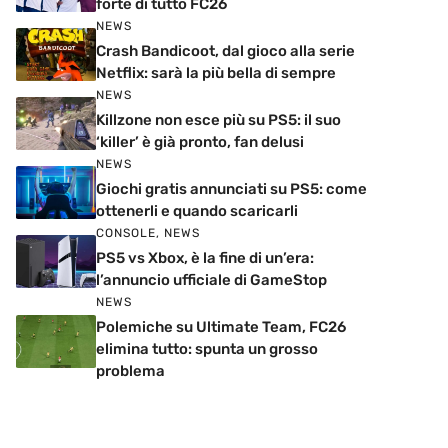
forte di tutto FC26
NEWS
Crash Bandicoot, dal gioco alla serie
Netflix: sarà la più bella di sempre
NEWS
Killzone non esce più su PS5: il suo
‘killer’ è già pronto, fan delusi
NEWS
Giochi gratis annunciati su PS5: come
ottenerli e quando scaricarli
CONSOLE
,
NEWS
PS5 vs Xbox, è la fine di un’era:
l’annuncio ufficiale di GameStop
NEWS
Polemiche su Ultimate Team, FC26
elimina tutto: spunta un grosso
problema