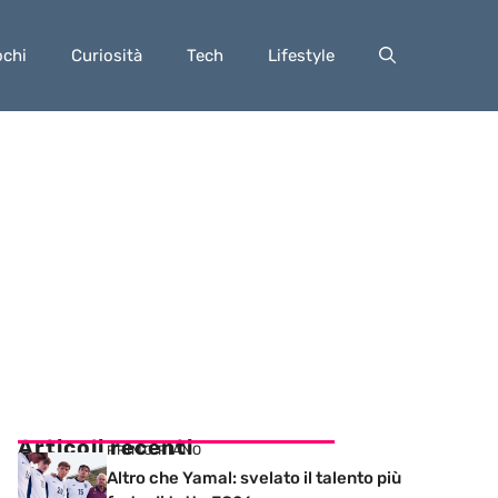
ochi
Curiosità
Tech
Lifestyle
Articoli recenti
PRIMO PIANO
Altro che Yamal: svelato il talento più