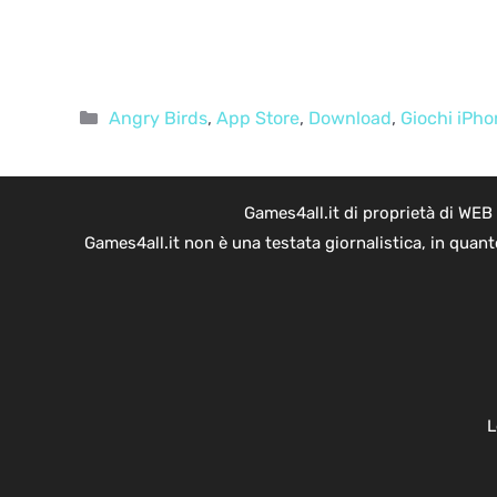
Categorie
Angry Birds
,
App Store
,
Download
,
Giochi iPho
Games4all.it di proprietà di WEB
Games4all.it non è una testata giornalistica, in quan
L