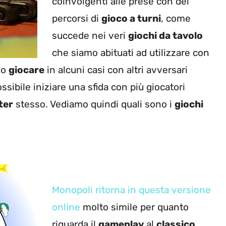
coinvolgenti alle prese con dei
percorsi di
gioco a turni
, come
succede nei veri
giochi da tavolo
che siamo abituati ad utilizzare con
mo
giocare
in alcuni casi con altri avversari
sibile iniziare una sfida con più giocatori
ter
stesso. Vediamo quindi quali sono i
giochi
Monopoli ritorna in questa versione
online
molto simile per quanto
riguarda il
gameplay
al
classico