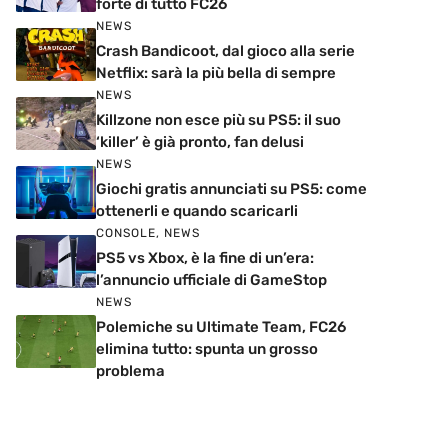
forte di tutto FC26
NEWS
Crash Bandicoot, dal gioco alla serie
Netflix: sarà la più bella di sempre
NEWS
Killzone non esce più su PS5: il suo
‘killer’ è già pronto, fan delusi
NEWS
Giochi gratis annunciati su PS5: come
ottenerli e quando scaricarli
CONSOLE
,
NEWS
PS5 vs Xbox, è la fine di un’era:
l’annuncio ufficiale di GameStop
NEWS
Polemiche su Ultimate Team, FC26
elimina tutto: spunta un grosso
problema