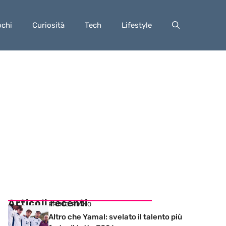
ochi
Curiosità
Tech
Lifestyle
Articoli recenti
PRIMO PIANO
Altro che Yamal: svelato il talento più