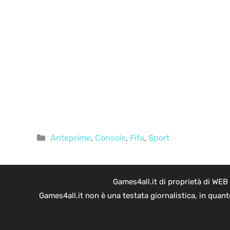
Categorie
Anteprime
,
Console
,
Fifa
,
Sport
Games4all.it di proprietà di WEB
Games4all.it non è una testata giornalistica, in quan