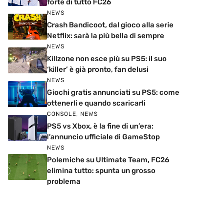
forte di tutto FC26
NEWS
Crash Bandicoot, dal gioco alla serie
Netflix: sarà la più bella di sempre
NEWS
Killzone non esce più su PS5: il suo
‘killer’ è già pronto, fan delusi
NEWS
Giochi gratis annunciati su PS5: come
ottenerli e quando scaricarli
CONSOLE
,
NEWS
PS5 vs Xbox, è la fine di un’era:
l’annuncio ufficiale di GameStop
NEWS
Polemiche su Ultimate Team, FC26
elimina tutto: spunta un grosso
problema