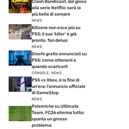
Crash Bandicoot, dal gioco
alla serie Netflix: sarà la
più bella di sempre
NEWS
Killzone non esce più su
PS5: il suo ‘killer’ è già
pronto, fan delusi
NEWS
Giochi gratis annunciati su
PS5: come ottenerli e
quando scaricarli
CONSOLE
,
NEWS
PS5 vs Xbox, è la fine di
un’era: l’annuncio ufficiale
di GameStop
NEWS
Polemiche su Ultimate
Team, FC26 elimina tutto:
spunta un grosso
problema