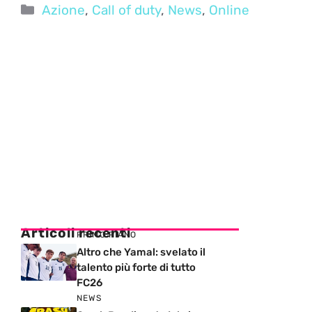
Categorie
Azione
,
Call of duty
,
News
,
Online
Articoli recenti
PRIMO PIANO
Altro che Yamal: svelato il
talento più forte di tutto
FC26
NEWS