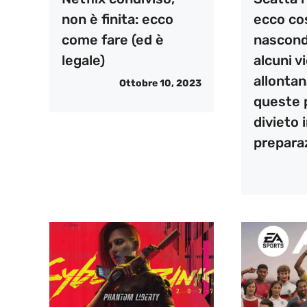
non è finita: ecco
ecco cos
come fare (ed è
nascond
legale)
alcuni v
allontan
Ottobre 10, 2023
queste 
divieto 
prepara