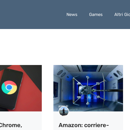
News
Games
Altri Gi
Chrome,
Amazon: corriere-