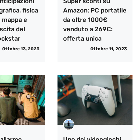
nticipazioni
Super sconti su
rafica, fisica
Amazon: PC portatile
, mappa e
da oltre 1000€
scita del
venduto a 269€:
ockstar
offerta unica
Ottobre 13, 2023
Ottobre 11, 2023
’allarme,
Uno dei videogiochi