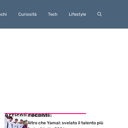
ochi
Curiosità
Tech
Lifestyle
Articoli recenti
PRIMO PIANO
Altro che Yamal: svelato il talento più