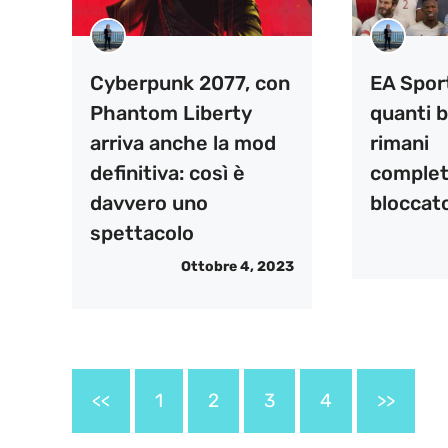
Cyberpunk 2077, con
EA Spor
Phantom Liberty
quanti b
arriva anche la mod
rimani
definitiva: così è
comple
davvero uno
bloccat
spettacolo
Ottobre 4, 2023
<<
1
2
3
4
>>