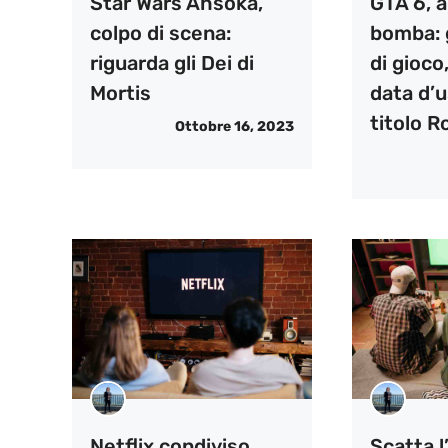
Star Wars Ahsoka,
GTA 6, a
colpo di scena:
bomba: g
riguarda gli Dei di
di gioco
Mortis
data d’u
titolo R
Ottobre 16, 2023
Netflix condiviso,
Scatta l