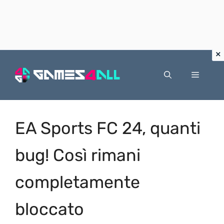
Vai
al
Menu
contenuto
EA Sports FC 24, quanti
bug! Così rimani
completamente
bloccato