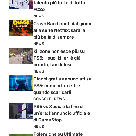
talento più forte di tutto
FC26
NEWS
Crash Bandicoot, dal gioco
alla serie Netflix: sarà la
più bella di sempre
NEWS
Killzone non esce più su
PS5: il suo ‘killer’ è già
pronto, fan delusi
NEWS
Giochi gratis annunciati su
PS5: come ottenerli e
quando scaricarli
CONSOLE
,
NEWS
PS5 vs Xbox, è la fine di
un’era: l’annuncio ufficiale
di GameStop
NEWS
Polemiche su Ultimate