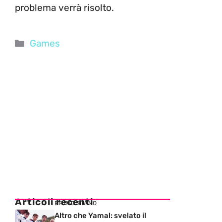
problema verrà risolto.
Categorie
Games
Articoli recenti
PRIMO PIANO
Altro che Yamal: svelato il