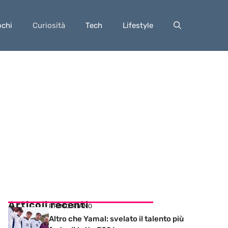
ochi
Curiosità
Tech
Lifestyle
Articoli recenti
PRIMO PIANO
Altro che Yamal: svelato il talento più