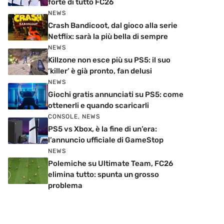
forte di tutto FC26
NEWS
Crash Bandicoot, dal gioco alla serie
Netflix: sarà la più bella di sempre
NEWS
Killzone non esce più su PS5: il suo
‘killer’ è già pronto, fan delusi
NEWS
Giochi gratis annunciati su PS5: come
ottenerli e quando scaricarli
CONSOLE
,
NEWS
PS5 vs Xbox, è la fine di un’era:
l’annuncio ufficiale di GameStop
NEWS
Polemiche su Ultimate Team, FC26
elimina tutto: spunta un grosso
problema