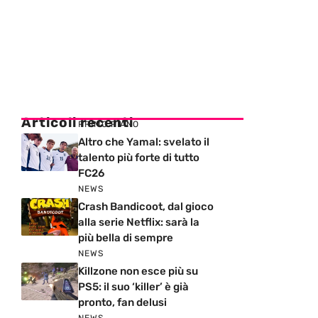
Articoli recenti
PRIMO PIANO
Altro che Yamal: svelato il
talento più forte di tutto
FC26
NEWS
Crash Bandicoot, dal gioco
alla serie Netflix: sarà la
più bella di sempre
NEWS
Killzone non esce più su
PS5: il suo ‘killer’ è già
pronto, fan delusi