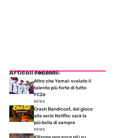
Articoli recenti
PRIMO PIANO
Altro che Yamal: svelato il
talento più forte di tutto
FC26
NEWS
Crash Bandicoot, dal gioco
alla serie Netflix: sarà la
più bella di sempre
NEWS
Killzone non esce più su