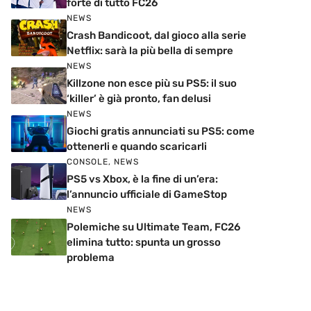
forte di tutto FC26
NEWS
Crash Bandicoot, dal gioco alla serie
Netflix: sarà la più bella di sempre
NEWS
Killzone non esce più su PS5: il suo
‘killer’ è già pronto, fan delusi
NEWS
Giochi gratis annunciati su PS5: come
ottenerli e quando scaricarli
CONSOLE
,
NEWS
PS5 vs Xbox, è la fine di un’era:
l’annuncio ufficiale di GameStop
NEWS
Polemiche su Ultimate Team, FC26
elimina tutto: spunta un grosso
problema