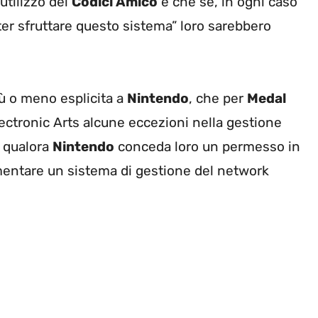
utilizzo dei
Codici Amico
e che se, in ogni caso
ter sfruttare questo sistema” loro sarebbero
iù o meno esplicita a
Nintendo
, che per
Medal
ctronic Arts alcune eccezioni nella gestione
; qualora
Nintendo
conceda loro un permesso in
mentare un sistema di gestione del network