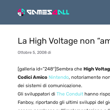
Vai
al
contenuto
La High Voltage non “am
Ottobre 5, 2008
di
[galleria id=”248″]Sembra che
High Volta
Codici Amico
Nintendo
, notoriamente non 
dei sistemi di comunicazione.
Gli sviluppatori di
The Conduit
hanno rispo
Fanboy, riportando gli ultimi sviluppi del