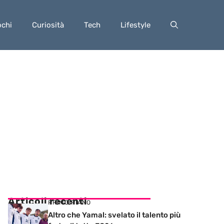
ochi
Curiosità
Tech
Lifestyle
Articoli recenti
PRIMO PIANO
Altro che Yamal: svelato il talento più