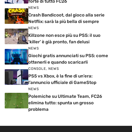
forte di tutto FC26
NEWS
Crash Bandicoot, dal gioco alla serie
Netflix: sarà la più bella di sempre
NEWS
Killzone non esce più su PS5: il suo
‘killer’ è già pronto, fan delusi
NEWS
Giochi gratis annunciati su PS5: come
ottenerli e quando scaricarli
CONSOLE
,
NEWS
PS5 vs Xbox, è la fine di un’era:
l’annuncio ufficiale di GameStop
NEWS
Polemiche su Ultimate Team, FC26
elimina tutto: spunta un grosso
problema