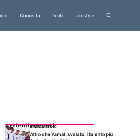
ochi
Curiosità
Tech
Lifestyle
Articoli recenti
PRIMO PIANO
Altro che Yamal: svelato il talento più