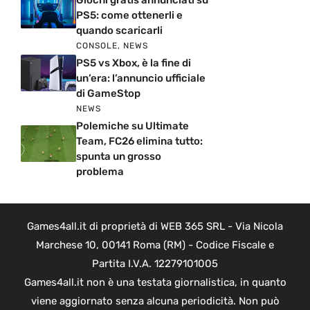
Giochi gratis annunciati su
PS5: come ottenerli e
quando scaricarli
CONSOLE
,
NEWS
PS5 vs Xbox, è la fine di
un’era: l’annuncio ufficiale
di GameStop
NEWS
Polemiche su Ultimate
Team, FC26 elimina tutto:
spunta un grosso
problema
Games4all.it di proprietà di WEB 365 SRL - Via Nicola
Marchese 10, 00141 Roma (RM) - Codice Fiscale e
Partita I.V.A. 12279101005
Games4all.it non è una testata giornalistica, in quanto
viene aggiornato senza alcuna periodicità. Non può