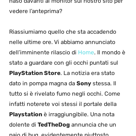
naso davanti ai monitor sul nostro sito per
vedere l’anteprima?
Riassiumiamo quello che sta accadendo
nelle ultime ore. Vi abbiamo annunciato
dell’imminente rilascio di
Home
. Il mondo è
stato a guardare con gli occhi puntati sul
PlayStation Store
. La notizia era stato
dato in pompa magna da
Sony
stessa. Il
tutto si è rivelato fumo negli occhi. Come
infatti noterete voi stessi il portale della
Playstation
è irraggiungibile. Una nota
dolente di
TedTheDog
annuncia che un
paio di bug, evidentemente piuttosto