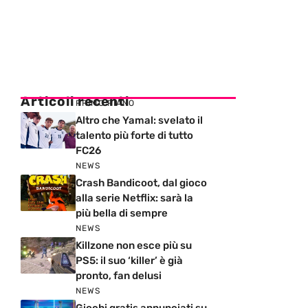
Articoli recenti
PRIMO PIANO
Altro che Yamal: svelato il
talento più forte di tutto
FC26
NEWS
Crash Bandicoot, dal gioco
alla serie Netflix: sarà la
più bella di sempre
NEWS
Killzone non esce più su
PS5: il suo ‘killer’ è già
pronto, fan delusi
NEWS