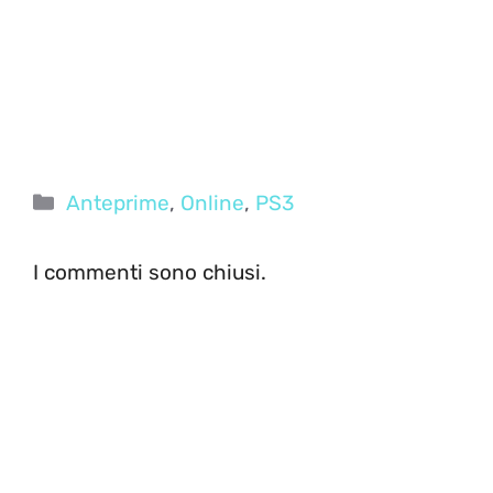
Categorie
Anteprime
,
Online
,
PS3
I commenti sono chiusi.