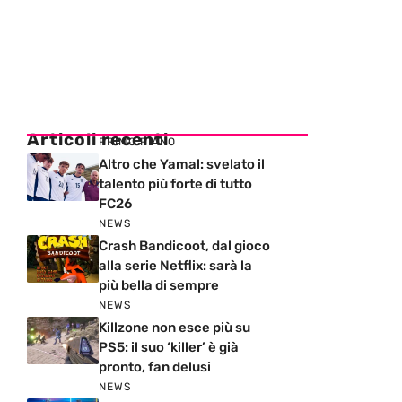
Articoli recenti
PRIMO PIANO
Altro che Yamal: svelato il
talento più forte di tutto
FC26
NEWS
Crash Bandicoot, dal gioco
alla serie Netflix: sarà la
più bella di sempre
NEWS
Killzone non esce più su
PS5: il suo ‘killer’ è già
pronto, fan delusi
NEWS