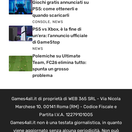
Giochi gratis annunciati su
PS5: come ottenerli e
quando scaricarli
CONSOLE
,
NEWS
PS5 vs Xbox, è la fine di
un’era: l’annuncio ufficiale
di GameStop
NEWS
Polemiche su Ultimate
Team, FC26 elimina tutto:
spunta un grosso
problema
Games4all.it di proprietà di WEB 365 SRL - Via Nicola
Marchese 10, 00141 Roma (RM) - Codice Fiscale e
Partita I.V.A. 12279101005
Games4all.it non è una testata giornalistica, in quanto
viene aggiornato senza alcuna periodicità. Non può