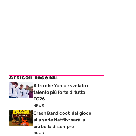
Articoli recenti
PRIMO PIANO
Altro che Yamal: svelato il
talento più forte di tutto
FC26
NEWS
Crash Bandicoot, dal gioco
alla serie Netflix: sarà la
più bella di sempre
NEWS