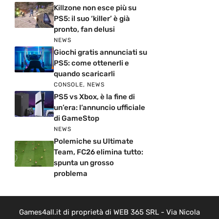
Killzone non esce più su
PS5: il suo ‘killer’ è già
pronto, fan delusi
NEWS
Giochi gratis annunciati su
PS5: come ottenerli e
quando scaricarli
CONSOLE
,
NEWS
PS5 vs Xbox, è la fine di
un’era: l’annuncio ufficiale
di GameStop
NEWS
Polemiche su Ultimate
Team, FC26 elimina tutto:
spunta un grosso
problema
Games4all.it di proprietà di WEB 365 SRL - Via Nicola