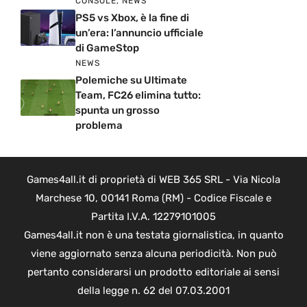
CONSOLE
,
NEWS
PS5 vs Xbox, è la fine di
un’era: l’annuncio ufficiale
di GameStop
NEWS
Polemiche su Ultimate
Team, FC26 elimina tutto:
spunta un grosso
problema
Games4all.it di proprietà di WEB 365 SRL - Via Nicola
Marchese 10, 00141 Roma (RM) - Codice Fiscale e
Partita I.V.A. 12279101005
Games4all.it non è una testata giornalistica, in quanto
viene aggiornato senza alcuna periodicità. Non può
pertanto considerarsi un prodotto editoriale ai sensi
della legge n. 62 del 07.03.2001