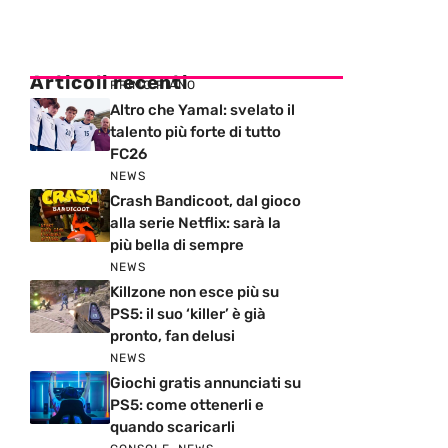
Articoli recenti
PRIMO PIANO
Altro che Yamal: svelato il
talento più forte di tutto
FC26
NEWS
Crash Bandicoot, dal gioco
alla serie Netflix: sarà la
più bella di sempre
NEWS
Killzone non esce più su
PS5: il suo ‘killer’ è già
pronto, fan delusi
NEWS
Giochi gratis annunciati su
PS5: come ottenerli e
quando scaricarli