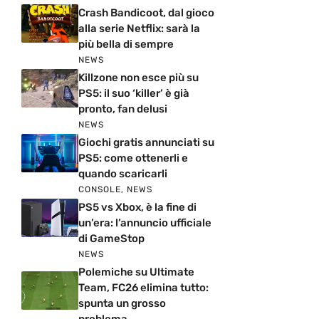
Crash Bandicoot, dal gioco
alla serie Netflix: sarà la
più bella di sempre
NEWS
Killzone non esce più su
PS5: il suo ‘killer’ è già
pronto, fan delusi
NEWS
Giochi gratis annunciati su
PS5: come ottenerli e
quando scaricarli
CONSOLE
,
NEWS
PS5 vs Xbox, è la fine di
un’era: l’annuncio ufficiale
di GameStop
NEWS
Polemiche su Ultimate
Team, FC26 elimina tutto:
spunta un grosso