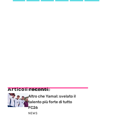
Articoli recenti
PRIMO PIANO
Altro che Yamal: svelato il
talento più forte di tutto
FC26
NEWS