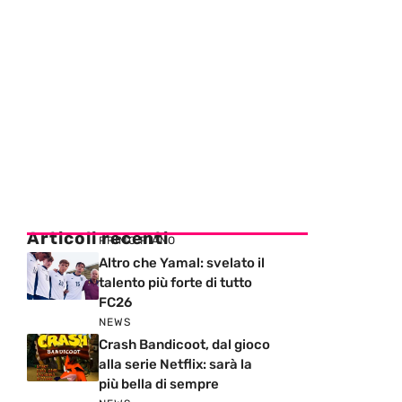
Articoli recenti
PRIMO PIANO
Altro che Yamal: svelato il
talento più forte di tutto
FC26
NEWS
Crash Bandicoot, dal gioco
alla serie Netflix: sarà la
più bella di sempre