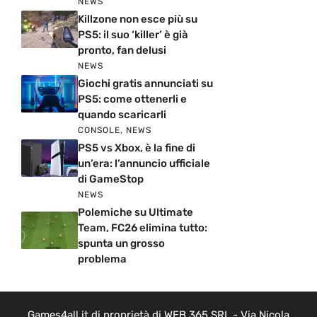
NEWS
Killzone non esce più su
PS5: il suo ‘killer’ è già
pronto, fan delusi
NEWS
Giochi gratis annunciati su
PS5: come ottenerli e
quando scaricarli
CONSOLE
,
NEWS
PS5 vs Xbox, è la fine di
un’era: l’annuncio ufficiale
di GameStop
NEWS
Polemiche su Ultimate
Team, FC26 elimina tutto:
spunta un grosso
problema
Games4all.it di proprietà di WEB 365 SRL - Via Nicola