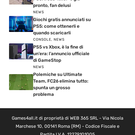
pronto, fan delusi
NEWS
Giochi gratis annunciati su
PS5: come ottenerli e
quando scaricarli
CONSOLE
,
NEWS
PS5 vs Xbox, è la fine di
un’era: l’annuncio ufficiale
di GameStop
NEWS
Polemiche su Ultimate
Team, FC26 elimina tutto:
spunta un grosso
problema
Games4all.it di proprietà di WEB 365 SRL - Via Nicola
Marchese 10, 00141 Roma (RM) - Codice Fiscale e
Partita I.V.A. 12279101005