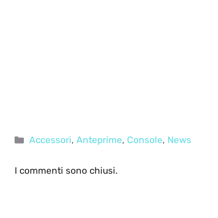
Categorie
Accessori
,
Anteprime
,
Console
,
News
I commenti sono chiusi.