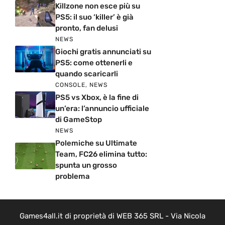
Killzone non esce più su
PS5: il suo ‘killer’ è già
pronto, fan delusi
NEWS
Giochi gratis annunciati su
PS5: come ottenerli e
quando scaricarli
CONSOLE
,
NEWS
PS5 vs Xbox, è la fine di
un’era: l’annuncio ufficiale
di GameStop
NEWS
Polemiche su Ultimate
Team, FC26 elimina tutto:
spunta un grosso
problema
Games4all.it di proprietà di WEB 365 SRL - Via Nicola