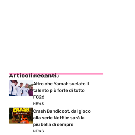
Articoli recenti
PRIMO PIANO
Altro che Yamal: svelato il
talento più forte di tutto
FC26
NEWS
Crash Bandicoot, dal gioco
alla serie Netflix: sarà la
più bella di sempre
NEWS