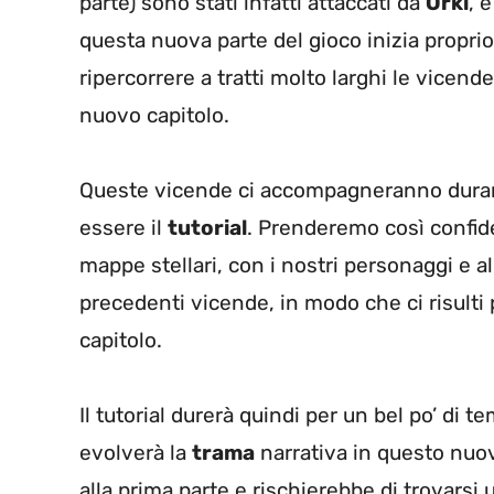
parte) sono stati infatti attaccati da
Orki
, 
questa nuova parte del gioco inizia proprio
ripercorrere a tratti molto larghi le vicen
nuovo capitolo.
Queste vicende ci accompagneranno durante
essere il
tutorial
. Prenderemo così confide
mappe stellari, con i nostri personaggi e 
precedenti vicende, in modo che ci risulti p
capitolo.
Il tutorial durerà quindi per un bel po’ di 
evolverà la
trama
narrativa in questo nuov
alla prima parte e rischierebbe di trovarsi u