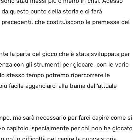
e sono stati messi più o meno in crisi. Adesso
 da questo punto della storia e ci farà
de precedenti, che costituiscono le premesse del
 la parte del gioco che è stata sviluppata per
nza con gli strumenti per giocare, con le varie
allo stesso tempo potremo ripercorrere le
iù facile agganciarci alla trama dell’attuale
tempo, ma sarà necessario per farci capire come si
o capitolo, specialmente per chi non ha giocato
n po’ in difficoltà nel capire la nuova storia.