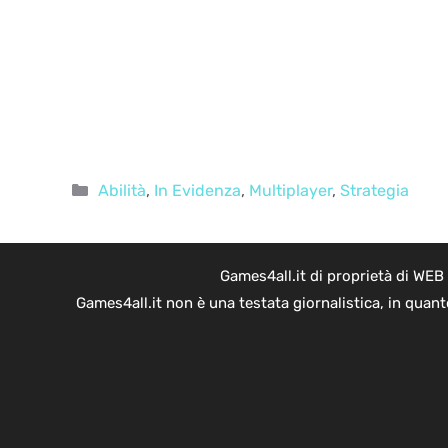
Categorie
Abilità
,
In Evidenza
,
Multiplayer
,
Strategia
Games4all.it di proprietà di WEB
Games4all.it non è una testata giornalistica, in quan