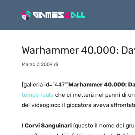
Vai
al
contenuto
Warhammer 40.000: Daw
Marzo 7, 2009
di
[galleria id=”447″]
Warhammer 40.000: Da
tempo reale
che ci metterà nei panni di un
del videogioco il giocatore aveva affronta
I
Corvi Sanguinari
(questo il nome del gru