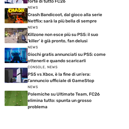
forte di tutto FC26
NEWS
Crash Bandicoot, dal gioco alla serie
Netflix: sarà la più bella di sempre
NEWS
Killzone non esce più su PS5: il suo
‘killer’ è già pronto, fan delusi
NEWS
Giochi gratis annunciati su PS5: come
ottenerli e quando scaricarli
CONSOLE
,
NEWS
PS5 vs Xbox, è la fine di un’era:
l’annuncio ufficiale di GameStop
NEWS
Polemiche su Ultimate Team, FC26
elimina tutto: spunta un grosso
problema