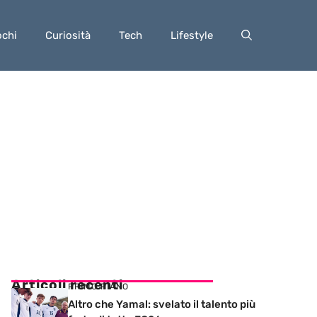
ochi
Curiosità
Tech
Lifestyle
Articoli recenti
PRIMO PIANO
Altro che Yamal: svelato il talento più