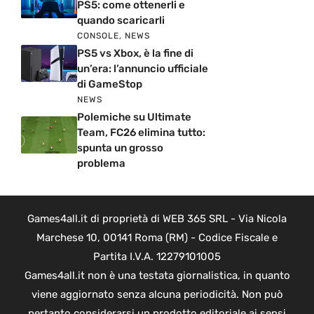
PS5: come ottenerli e
quando scaricarli
CONSOLE
,
NEWS
PS5 vs Xbox, è la fine di
un’era: l’annuncio ufficiale
di GameStop
NEWS
Polemiche su Ultimate
Team, FC26 elimina tutto:
spunta un grosso
problema
Games4all.it di proprietà di WEB 365 SRL - Via Nicola
Marchese 10, 00141 Roma (RM) - Codice Fiscale e
Partita I.V.A. 12279101005
Games4all.it non è una testata giornalistica, in quanto
viene aggiornato senza alcuna periodicità. Non può
pertanto considerarsi un prodotto editoriale ai sensi