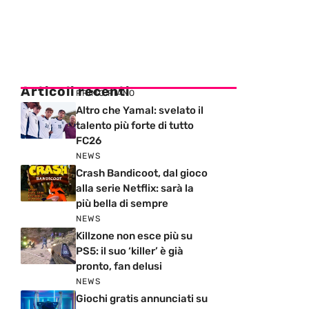
Articoli recenti
PRIMO PIANO
Altro che Yamal: svelato il
talento più forte di tutto
FC26
NEWS
Crash Bandicoot, dal gioco
alla serie Netflix: sarà la
più bella di sempre
NEWS
Killzone non esce più su
PS5: il suo ‘killer’ è già
pronto, fan delusi
NEWS
Giochi gratis annunciati su