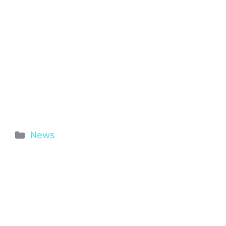
Categorie
News