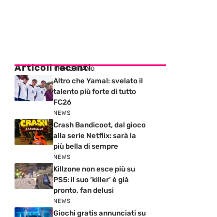
Articoli recenti
PRIMO PIANO
Altro che Yamal: svelato il
talento più forte di tutto
FC26
NEWS
Crash Bandicoot, dal gioco
alla serie Netflix: sarà la
più bella di sempre
NEWS
Killzone non esce più su
PS5: il suo ‘killer’ è già
pronto, fan delusi
NEWS
Giochi gratis annunciati su