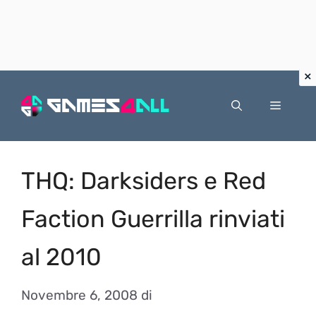
Vai
al
Menu
contenuto
THQ: Darksiders e Red
Faction Guerrilla rinviati
al 2010
Novembre 6, 2008
di