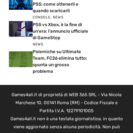
PS5: come ottenerli e
quando scaricarli
CONSOLE
,
NEWS
PS5 vs Xbox, è la fine di
un’era: l’annuncio ufficiale
di GameStop
NEWS
Polemiche su Ultimate
Team, FC26 elimina tutto:
spunta un grosso
problema
Games4all.it di proprietà di WEB 365 SRL - Via Nicola
Marchese 10, 00141 Roma (RM) - Codice Fiscale e
Partita I.V.A. 12279101005
Games4all.it non è una testata giornalistica, in quanto
viene aggiornato senza alcuna periodicità. Non può