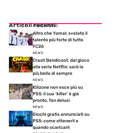
Articoli recenti
PRIMO PIANO
Altro che Yamal: svelato il
talento più forte di tutto
FC26
NEWS
Crash Bandicoot, dal gioco
alla serie Netflix: sarà la
più bella di sempre
NEWS
Killzone non esce più su
PS5: il suo ‘killer’ è già
pronto, fan delusi
NEWS
Giochi gratis annunciati su
PS5: come ottenerli e
quando scaricarli