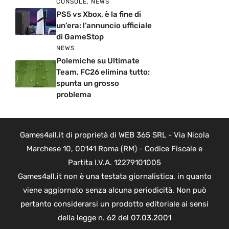
CONSOLE
,
NEWS
PS5 vs Xbox, è la fine di
un’era: l’annuncio ufficiale
di GameStop
NEWS
Polemiche su Ultimate
Team, FC26 elimina tutto:
spunta un grosso
problema
Games4all.it di proprietà di WEB 365 SRL - Via Nicola
Marchese 10, 00141 Roma (RM) - Codice Fiscale e
Partita I.V.A. 12279101005
Games4all.it non è una testata giornalistica, in quanto
viene aggiornato senza alcuna periodicità. Non può
pertanto considerarsi un prodotto editoriale ai sensi
della legge n. 62 del 07.03.2001