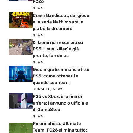
FC26
NEWS
Crash Bandicoot, dal gioco
alla serie Netflix: sarà la
più bella di sempre
NEWS
Killzone non esce più su
PS5: il suo ‘killer’ è già
pronto, fan delusi
NEWS
Giochi gratis annunciati su
PS5: come ottenerli e
quando scaricarli
CONSOLE
,
NEWS
PS5 vs Xbox, è la fine di
un’era: l’annuncio ufficiale
di GameStop
NEWS
Polemiche su Ultimate
Team, FC26 elimina tutto: