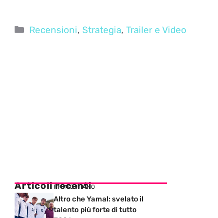
Categorie
Recensioni
,
Strategia
,
Trailer e Video
Articoli recenti
PRIMO PIANO
Altro che Yamal: svelato il
talento più forte di tutto