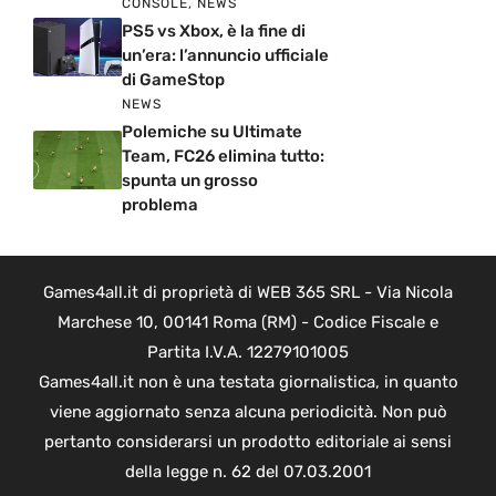
CONSOLE
,
NEWS
PS5 vs Xbox, è la fine di
un’era: l’annuncio ufficiale
di GameStop
NEWS
Polemiche su Ultimate
Team, FC26 elimina tutto:
spunta un grosso
problema
Games4all.it di proprietà di WEB 365 SRL - Via Nicola
Marchese 10, 00141 Roma (RM) - Codice Fiscale e
Partita I.V.A. 12279101005
Games4all.it non è una testata giornalistica, in quanto
viene aggiornato senza alcuna periodicità. Non può
pertanto considerarsi un prodotto editoriale ai sensi
della legge n. 62 del 07.03.2001