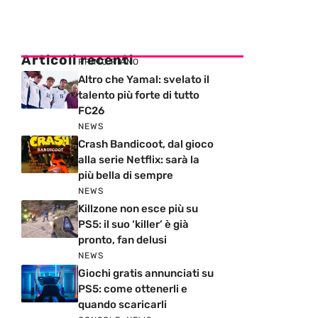
Articoli recenti
PRIMO PIANO
Altro che Yamal: svelato il
talento più forte di tutto
FC26
NEWS
Crash Bandicoot, dal gioco
alla serie Netflix: sarà la
più bella di sempre
NEWS
Killzone non esce più su
PS5: il suo ‘killer’ è già
pronto, fan delusi
NEWS
Giochi gratis annunciati su
PS5: come ottenerli e
quando scaricarli