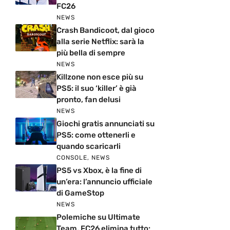
FC26
NEWS
Crash Bandicoot, dal gioco
alla serie Netflix: sarà la
più bella di sempre
NEWS
Killzone non esce più su
PS5: il suo ‘killer’ è già
pronto, fan delusi
NEWS
Giochi gratis annunciati su
PS5: come ottenerli e
quando scaricarli
CONSOLE
,
NEWS
PS5 vs Xbox, è la fine di
un’era: l’annuncio ufficiale
di GameStop
NEWS
Polemiche su Ultimate
Team, FC26 elimina tutto: