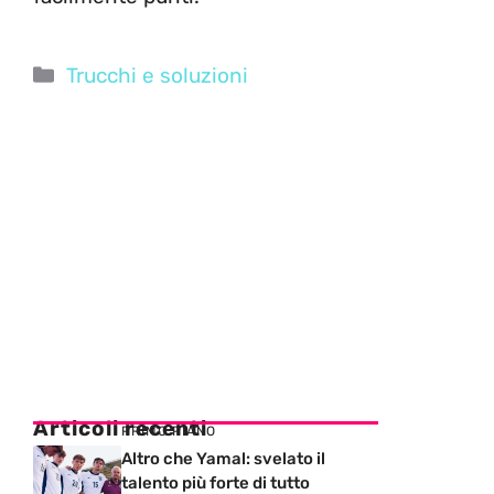
Categorie
Trucchi e soluzioni
Articoli recenti
PRIMO PIANO
Altro che Yamal: svelato il
talento più forte di tutto