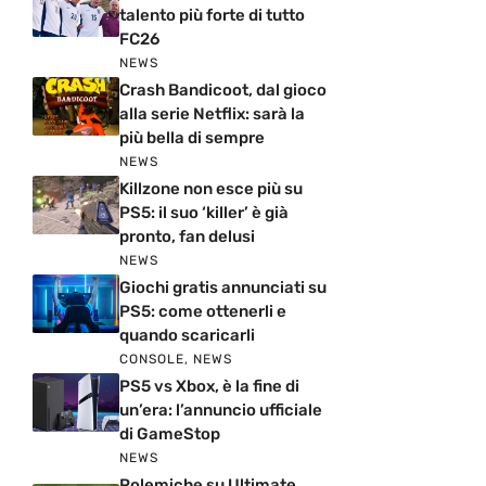
talento più forte di tutto
FC26
NEWS
Crash Bandicoot, dal gioco
alla serie Netflix: sarà la
più bella di sempre
NEWS
Killzone non esce più su
PS5: il suo ‘killer’ è già
pronto, fan delusi
NEWS
Giochi gratis annunciati su
PS5: come ottenerli e
quando scaricarli
CONSOLE
,
NEWS
PS5 vs Xbox, è la fine di
un’era: l’annuncio ufficiale
di GameStop
NEWS
Polemiche su Ultimate