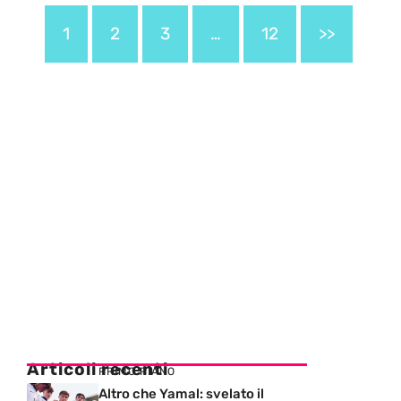
1
2
3
…
12
>>
Articoli recenti
PRIMO PIANO
Altro che Yamal: svelato il