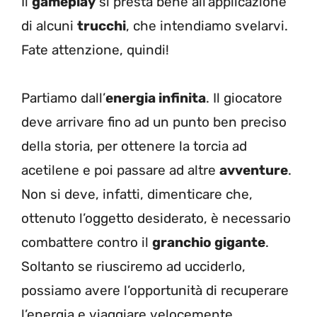
Il
gameplay
si presta bene all’applicazione
di alcuni
trucchi
, che intendiamo svelarvi.
Fate attenzione, quindi!
Partiamo dall’
energia infinita
. Il giocatore
deve arrivare fino ad un punto ben preciso
della storia, per ottenere la torcia ad
acetilene e poi passare ad altre
avventure
.
Non si deve, infatti, dimenticare che,
ottenuto l’oggetto desiderato, è necessario
combattere contro il
granchio gigante
.
Soltanto se riusciremo ad ucciderlo,
possiamo avere l’opportunità di recuperare
l’energia e viaggiare velocemente.