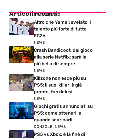
Articoli recenti
PRIMO PIANO
Altro che Yamal: svelato il
talento più forte di tutto
FC26
NEWS
Crash Bandicoot, dal gioco
alla serie Netflix: sarà la
più bella di sempre
NEWS
Killzone non esce più su
PS5: il suo ‘killer’ è già
pronto, fan delusi
NEWS
Giochi gratis annunciati su
PS5: come ottenerli e
quando scaricarli
CONSOLE
,
NEWS
PS5 vs Xbox, è la fine di