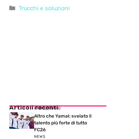
Categorie
Trucchi e soluzioni
Articoli recenti
PRIMO PIANO
Altro che Yamal: svelato il
talento più forte di tutto
FC26
NEWS