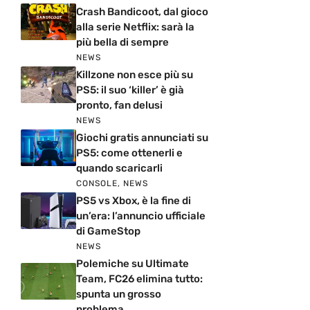
Crash Bandicoot, dal gioco
alla serie Netflix: sarà la
più bella di sempre
NEWS
Killzone non esce più su
PS5: il suo ‘killer’ è già
pronto, fan delusi
NEWS
Giochi gratis annunciati su
PS5: come ottenerli e
quando scaricarli
CONSOLE
,
NEWS
PS5 vs Xbox, è la fine di
un’era: l’annuncio ufficiale
di GameStop
NEWS
Polemiche su Ultimate
Team, FC26 elimina tutto:
spunta un grosso
problema