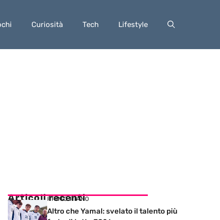
ochi
Curiosità
Tech
Lifestyle
Articoli recenti
PRIMO PIANO
Altro che Yamal: svelato il talento più