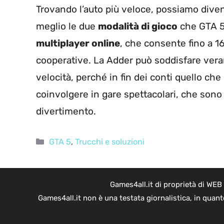
Trovando l’auto più veloce, possiamo diven
meglio le due
modalità di gioco
che GTA 5 
multiplayer online
, che consente fino a 1
cooperative. La Adder può soddisfare vera
velocità, perché in fin dei conti quello che 
coinvolgere in gare spettacolari, che sono 
divertimento.
Categorie
GTA 5
,
Trucchi e soluzioni
Games4all.it di proprietà di WEB
Games4all.it non è una testata giornalistica, in quan