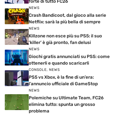
forte di tutto FC26
NEWS
Crash Bandicoot, dal gioco alla serie
Netflix: sarà la più bella di sempre
NEWS
Killzone non esce più su PS5: il suo
‘killer’ è già pronto, fan delusi
NEWS
Giochi gratis annunciati su PS5: come
ottenerli e quando scaricarli
CONSOLE
,
NEWS
PS5 vs Xbox, è la fine di un’era:
l’annuncio ufficiale di GameStop
NEWS
Polemiche su Ultimate Team, FC26
elimina tutto: spunta un grosso
problema