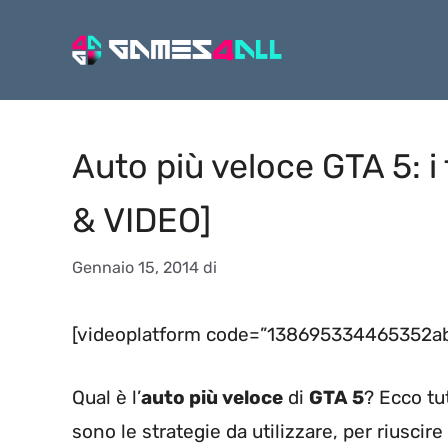
Vai
al
contenuto
Auto più veloce GTA 5: i
& VIDEO]
Gennaio 15, 2014
di
[videoplatform code=”138695334465352ab
Qual è l’
auto più veloce
di
GTA 5
? Ecco tut
sono le strategie da utilizzare, per riuscire