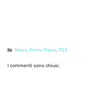
Categorie
News
,
Primo Piano
,
PS3
I commenti sono chiusi.