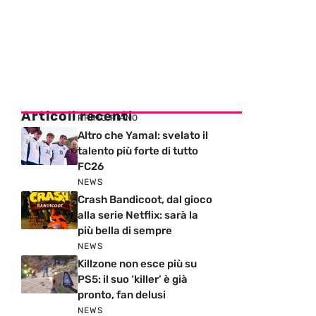
Articoli recenti
PRIMO PIANO
Altro che Yamal: svelato il
talento più forte di tutto
FC26
NEWS
Crash Bandicoot, dal gioco
alla serie Netflix: sarà la
più bella di sempre
NEWS
Killzone non esce più su
PS5: il suo ‘killer’ è già
pronto, fan delusi
NEWS