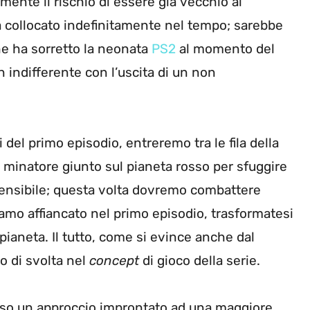
mente il rischio di essere già vecchio al
a collocato indefinitamente nel tempo; sarebbe
e ha sorretto la neonata
PS2
al momento del
 indifferente con l’uscita di un non
del primo episodio, entreremo tra le fila della
 minatore giunto sul pianeta rosso per sfuggire
rensibile; questa volta dovremo combattere
vamo affiancato nel primo episodio, trasformatesi
l pianeta. Il tutto, come si evince anche dal
to di svolta nel
concept
di gioco della serie.
verso un approccio improntato ad una maggiore