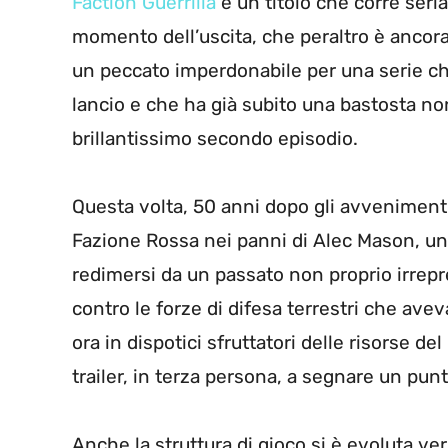
Faction Guerrilla
è un titolo che corre seria
momento dell’uscita, che peraltro è ancor
un peccato imperdonabile per una serie ch
lancio e che ha già subito una bastosta non
brillantissimo secondo episodio.
Questa volta, 50 anni dopo gli avvenimenti 
Fazione Rossa nei panni di Alec Mason, un
redimersi da un passato non proprio irrep
contro le forze di difesa terrestri che ave
ora in dispotici sfruttatori delle risorse de
trailer, in terza persona, a segnare un pun
Anche la struttura di gioco si è evoluta 