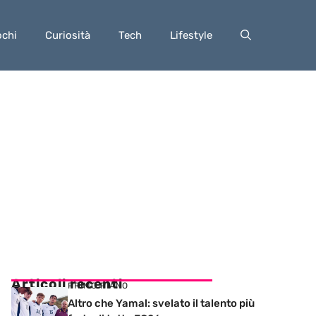
ochi
Curiosità
Tech
Lifestyle
Articoli recenti
PRIMO PIANO
Altro che Yamal: svelato il talento più