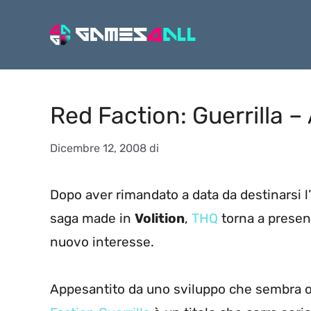
Vai
al
contenuto
Red Faction: Guerrilla 
Dicembre 12, 2008
di
Dopo aver rimandato a data da destinarsi l
saga made in
Volition
,
THQ
torna a present
nuovo interesse.
Appesantito da uno sviluppo che sembra or