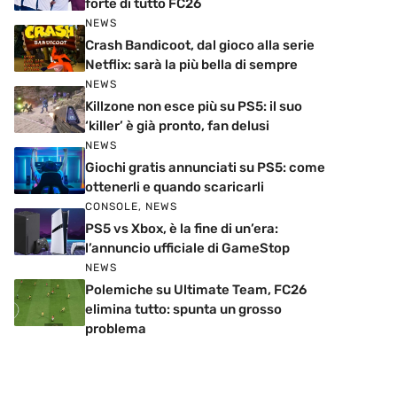
forte di tutto FC26
NEWS
Crash Bandicoot, dal gioco alla serie
Netflix: sarà la più bella di sempre
NEWS
Killzone non esce più su PS5: il suo
‘killer’ è già pronto, fan delusi
NEWS
Giochi gratis annunciati su PS5: come
ottenerli e quando scaricarli
CONSOLE
,
NEWS
PS5 vs Xbox, è la fine di un’era:
l’annuncio ufficiale di GameStop
NEWS
Polemiche su Ultimate Team, FC26
elimina tutto: spunta un grosso
problema