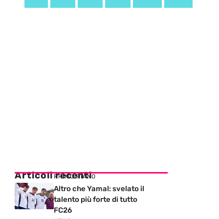
Articoli recenti
PRIMO PIANO
Altro che Yamal: svelato il
talento più forte di tutto
FC26