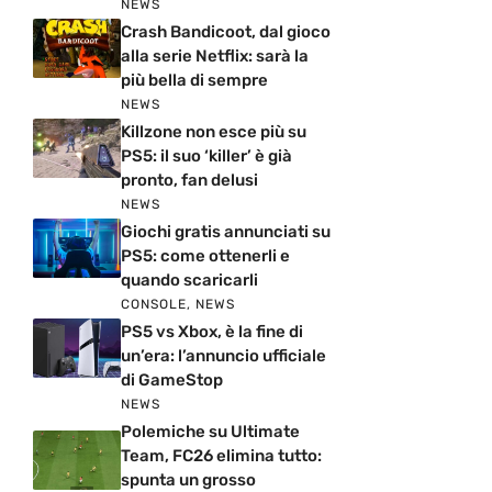
NEWS
Crash Bandicoot, dal gioco
alla serie Netflix: sarà la
più bella di sempre
NEWS
Killzone non esce più su
PS5: il suo ‘killer’ è già
pronto, fan delusi
NEWS
Giochi gratis annunciati su
PS5: come ottenerli e
quando scaricarli
CONSOLE
,
NEWS
PS5 vs Xbox, è la fine di
un’era: l’annuncio ufficiale
di GameStop
NEWS
Polemiche su Ultimate
Team, FC26 elimina tutto:
spunta un grosso