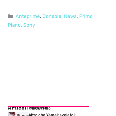
Categorie
Anteprime
,
Console
,
News
,
Primo
Piano
,
Sony
Articoli recenti
PRIMO PIANO
Altro che Yamal: svelato il