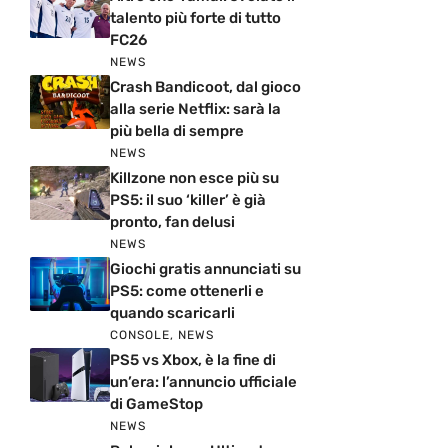
talento più forte di tutto
FC26
NEWS
Crash Bandicoot, dal gioco
alla serie Netflix: sarà la
più bella di sempre
NEWS
Killzone non esce più su
PS5: il suo ‘killer’ è già
pronto, fan delusi
NEWS
Giochi gratis annunciati su
PS5: come ottenerli e
quando scaricarli
CONSOLE
,
NEWS
PS5 vs Xbox, è la fine di
un’era: l’annuncio ufficiale
di GameStop
NEWS