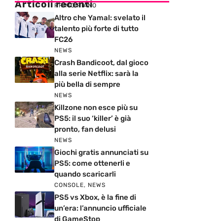
Articoli recenti
PRIMO PIANO
Altro che Yamal: svelato il
talento più forte di tutto
FC26
NEWS
Crash Bandicoot, dal gioco
alla serie Netflix: sarà la
più bella di sempre
NEWS
Killzone non esce più su
PS5: il suo ‘killer’ è già
pronto, fan delusi
NEWS
Giochi gratis annunciati su
PS5: come ottenerli e
quando scaricarli
CONSOLE
,
NEWS
PS5 vs Xbox, è la fine di
un’era: l’annuncio ufficiale
di GameStop