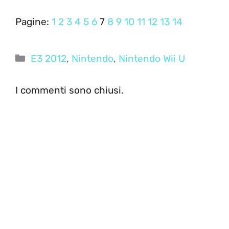
Pagine:
1
2
3
4
5
6
7
8
9
10
11
12
13
14
Categorie
E3 2012
,
Nintendo
,
Nintendo Wii U
I commenti sono chiusi.