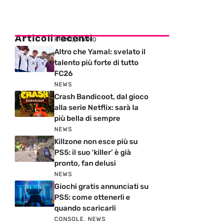
Articoli recenti
PRIMO PIANO
Altro che Yamal: svelato il
talento più forte di tutto
FC26
NEWS
Crash Bandicoot, dal gioco
alla serie Netflix: sarà la
più bella di sempre
NEWS
Killzone non esce più su
PS5: il suo ‘killer’ è già
pronto, fan delusi
NEWS
Giochi gratis annunciati su
PS5: come ottenerli e
quando scaricarli
CONSOLE
,
NEWS