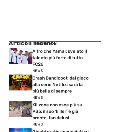
Articoli recenti
PRIMO PIANO
Altro che Yamal: svelato il
talento più forte di tutto
FC26
NEWS
Crash Bandicoot, dal gioco
alla serie Netflix: sarà la
più bella di sempre
NEWS
Killzone non esce più su
PS5: il suo ‘killer’ è già
pronto, fan delusi
NEWS
Giochi gratis annunciati su