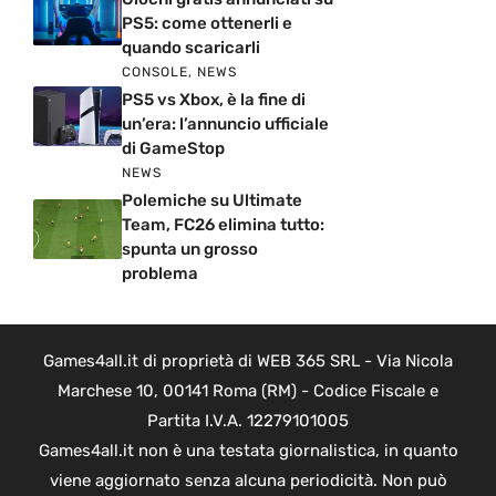
PS5: come ottenerli e
quando scaricarli
CONSOLE
,
NEWS
PS5 vs Xbox, è la fine di
un’era: l’annuncio ufficiale
di GameStop
NEWS
Polemiche su Ultimate
Team, FC26 elimina tutto:
spunta un grosso
problema
Games4all.it di proprietà di WEB 365 SRL - Via Nicola
Marchese 10, 00141 Roma (RM) - Codice Fiscale e
Partita I.V.A. 12279101005
Games4all.it non è una testata giornalistica, in quanto
viene aggiornato senza alcuna periodicità. Non può