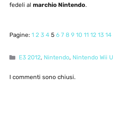
fedeli al
marchio Nintendo
.
Pagine:
1
2
3
4
5
6
7
8
9
10
11
12
13
14
Categorie
E3 2012
,
Nintendo
,
Nintendo Wii U
I commenti sono chiusi.